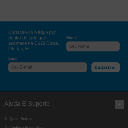
Cadastre-se e fique por
dentro de tudo que
Nome
*
acontece na C&S! Dicas,
Ofertas, Etc...
Email
*
Cadastrar
Ajuda E Suporte
Quem Somos
Conheça Nosso Blog