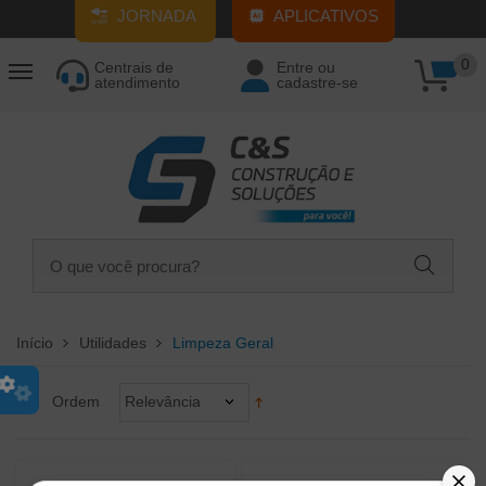
JORNADA
APLICATIVOS
0
Centrais de
Entre ou
atendimento
cadastre-se
Início
Utilidades
Limpeza Geral
Ordem
Relevância