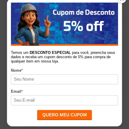
21%
Temos um
DESCONTO ESPECIAL
para você, preencha seus
Desinfetante Multiuso
Soda Cáustica
dados e receba um cupom desconto de 5% para compra de
Creo Linhal 900ml
Desincrustante Alcalino
qualquer item em nossa loja.
500g Linhal
Nome
*
R$27,50
R$21,50
de
por
R$17,09
Email
*
QUERO MEU CUPOM