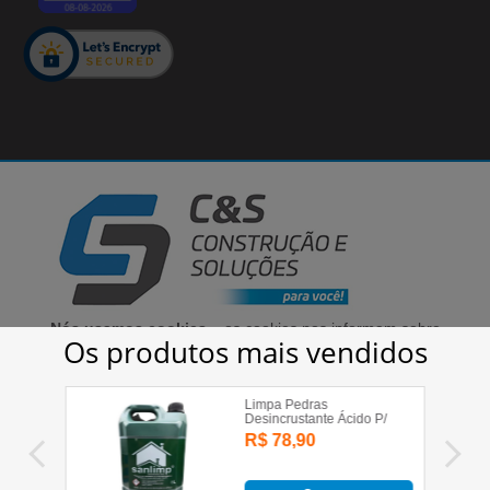
Cirino & Samara Comércio de Materiais Para Construção LTDA - 03.340.442/0001-75
© 2020 | Todos os direitos reservados
Nós usamos cookies
– os cookies nos informam sobre
seu comportamento enquanto utiliza nosso site, para
que possamos melhorar a sua experiência, bem como
aprimorar as nossas comunicações e a oferta de
produtos. Ao prosseguir no nosso site você aceita a
instalação desses cookies.
Clique aqui para saber
mais sobre cookies
.