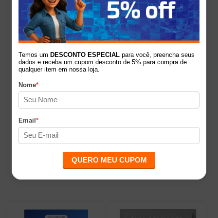
Temos um
DESCONTO ESPECIAL
para você, preencha seus
dados e receba um cupom desconto de 5% para compra de
qualquer item em nossa loja.
60%
67%
Nome
*
Ebook Guia Eletricista
Ebook Guia Economize
Casas Inteligentes C&S
Obras Residenciais C&S
Email
*
R$99,90
R$59,90
de
por
de
por
R$39,90
R$19,90
QUERO MEU CUPOM