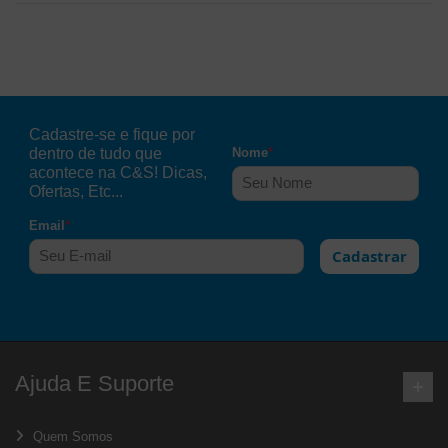
Cadastre-se e fique por
dentro de tudo que
Nome
*
acontece na C&S! Dicas,
Ofertas, Etc...
Email
*
Cadastrar
Ajuda E Suporte
Quem Somos