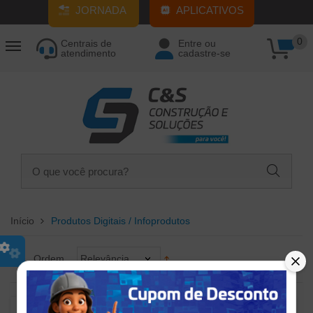
JORNADA
APLICATIVOS
0
Centrais de
Entre ou
atendimento
cadastre-se
Início
Produtos Digitais / Infoprodutos
Ordem
Relevância