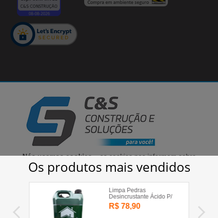
Cirino & Samara Comércio de Materiais Para Construção LTDA - 03.340.442/0001-75
© 2020 | Todos os direitos reservados
Nós usamos cookies
– os cookies nos informam sobre
seu comportamento enquanto utiliza nosso site, para
que possamos melhorar a sua experiência, bem como
aprimorar as nossas comunicações e a oferta de
produtos. Ao prosseguir no nosso site você aceita a
instalação desses cookies.
Clique aqui para saber
mais sobre cookies
.