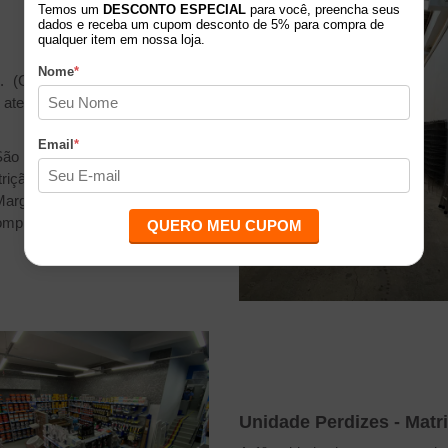
Temos um
DESCONTO ESPECIAL
para você, preencha seus
dados e receba um cupom desconto de 5% para compra de
qualquer item em nossa loja.
Nome
*
(Centro de Distribuição) tem
atendimento de até 06 lojas de
Email
*
São Paulo, o C.D. foi alocado
rição de tráfego de veículos de
arginal Tietê. Isso faz com que
ompras de produtos de grandes
QUERO MEU CUPOM
Unidade Perdizes - Matr