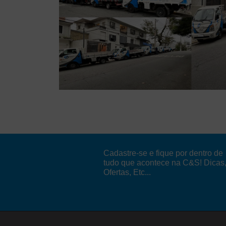
Cadastre-se e fique por dentro de
tudo que acontece na C&S! Dicas
Ofertas, Etc...