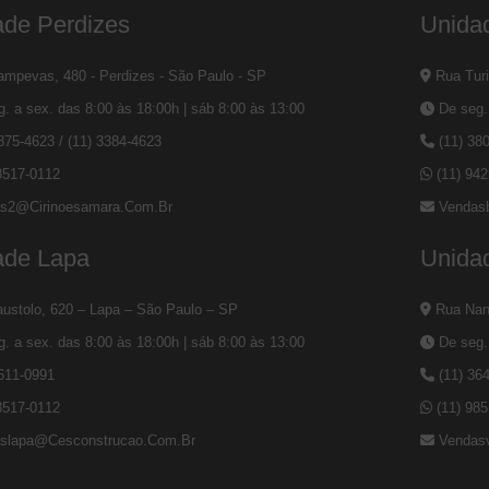
ade Perdizes
Unida
mpevas, 480 - Perdizes - São Paulo - SP
Rua Turi
. a sex. das 8:00 às 18:00h | sáb 8:00 às 13:00
De seg. 
3875-4623
/
(11) 3384-4623
(11) 38
8517-0112
(11) 94
s2@cirinoesamara.com.br
Vendas
ade Lapa
Unidad
ustolo, 620 – Lapa – São Paulo – SP
Rua Nanu
. a sex. das 8:00 às 18:00h | sáb 8:00 às 13:00
De seg. 
2611-0991
(11) 36
8517-0112
(11) 98
slapa@cesconstrucao.com.br
Vendas