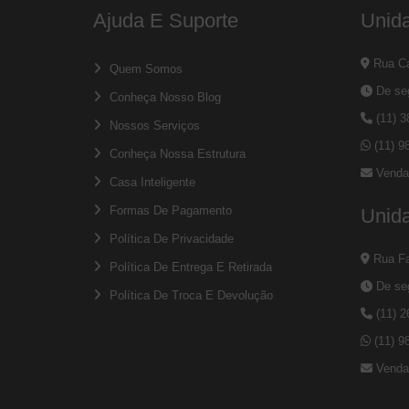
Ajuda E Suporte
Unid
Rua Ca
Quem Somos
De seg
Conheça Nosso Blog
(11) 
Nossos Serviços
(11) 9
Conheça Nossa Estrutura
Venda
Casa Inteligente
Formas De Pagamento
Unid
Política De Privacidade
Rua Fa
Política De Entrega E Retirada
De seg
Política De Troca E Devolução
(11) 
(11) 9
Venda