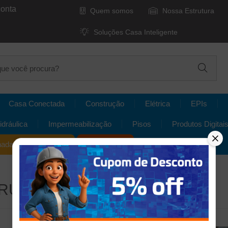
conta
Quem somos
Nossa Estrutura
Soluções Casa Inteligente
Casa Conectada
Construção
Elétrica
EPIs
idráulica
Impermeabilização
Pisos
Produtos Digitais
nada da Construção
Aplicativos
TRUTURA