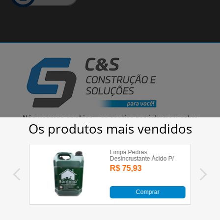
Cirino & Samara Comércio de Materiais Para Construção LTDA - 03.340.442/0001-75
© 2020 | Todos os direitos reservados
Nós usamos cookies
– os cookies nos informam sobre
seu comportamento enquanto utiliza nosso site, para
que possamos melhorar a sua experiência, bem como
aprimorar as nossas comunicações e a oferta de
produtos. Ao prosseguir no nosso site você aceita a
instalação desses cookies.
Clique aqui para saber
mais sobre cookies
.
ACEITO