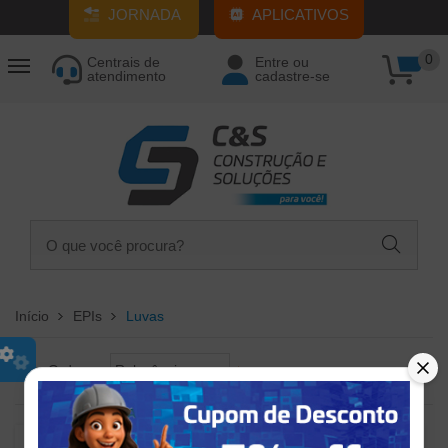
JORNADA
APLICATIVOS
0
Centrais de
Entre ou
atendimento
cadastre-se
Início
EPIs
Luvas
Ordem
Relevância