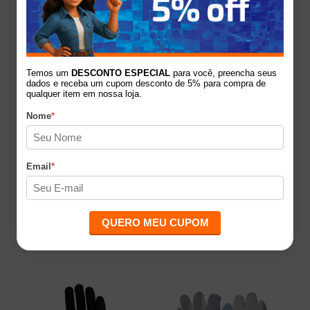
Temos um
DESCONTO ESPECIAL
para você, preencha seus
dados e receba um cupom desconto de 5% para compra de
qualquer item em nossa loja.
Nome
*
Luva De Raspa
Luva De Raspa
Reforçada Cano Curto
Reforçada Cano Médio
7cm Clute Zanel
15cm Clute Zanel
Email
*
R$22,50
R$28,50
QUERO MEU CUPOM