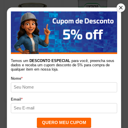
29%
13%
Removedor Tintas,
Thinner Multiuso 206 5L
Vernizes, Textura Em Gel
Luksnova
Temos um
DESCONTO ESPECIAL
para você, preencha seus
Striptizi 1kg Montana
dados e receba um cupom desconto de 5% para compra de
qualquer item em nossa loja.
R$69,90
R$126,90
de
por
de
por
Nome
*
R$49,90
R$111,00
Email
*
QUERO MEU CUPOM