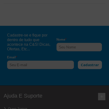
Cadastre-se e fique por
dentro de tudo que
Nome
*
acontece na C&S! Dicas,
Ofertas, Etc...
Email
*
Cadastrar
Ajuda E Suporte
Quem Somos