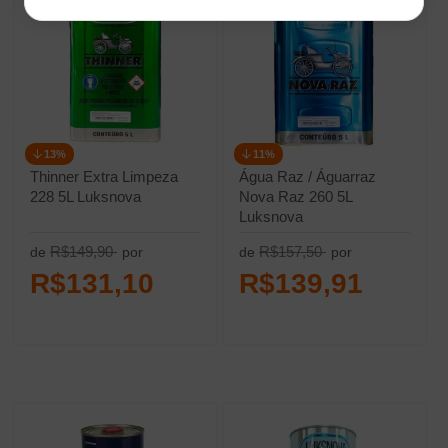
13%
11%
Thinner Extra Limpeza
Água Raz / Águarraz
228 5L Luksnova
Nova Raz 260 5L
Luksnova
R$149,90
R$157,50
de
por
de
por
R$131,10
R$139,91