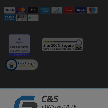
Cirino & Samara Comércio de Materiais Para Construção LTDA - 03.340.442/0001-75