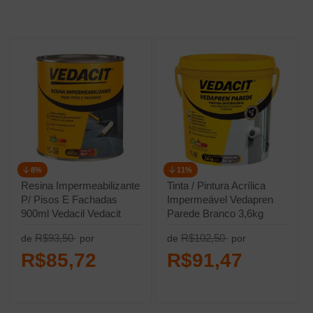
8%
11%
Resina Impermeabilizante
Tinta / Pintura Acrílica
P/ Pisos E Fachadas
Impermeável Vedapren
900ml Vedacil Vedacit
Parede Branco 3,6kg
Vedacit
R$93,50
R$102,50
de
por
de
por
R$85,72
R$91,47