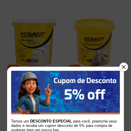
7%
9%
Manta Líquida
Aditivo Impermeabilizante
Impermeabilizante P/
P/ Concreto E
Lajes Vedapren Branco
Argamassa 3,6kg Vedacit
4,5kg Vedacit
R$145,50
R$62,70
de
por
de
por
R$135,77
R$56,90
Temos um
DESCONTO ESPECIAL
para você, preencha seus
dados e receba um cupom desconto de 5% para compra de
qualquer item em nossa loja.