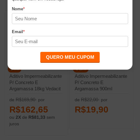
Nome
*
Email
*
QUERO MEU CUPOM
4%
10%
Aditivo Impermeabilizante
Aditivo Impermeabilizante
P/ Concreto E
P/ Concreto E
Argamassa 18kg Vedacit
Argamassa 900ml
Vedacit
R$169,90
R$22,00
de
por
de
por
R$162,65
R$19,90
ou
2X
de
R$81,33
sem
juros