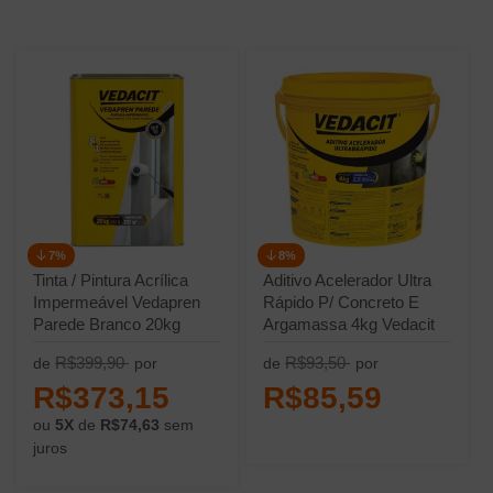
7%
8%
Tinta / Pintura Acrílica
Aditivo Acelerador Ultra
Impermeável Vedapren
Rápido P/ Concreto E
Parede Branco 20kg
Argamassa 4kg Vedacit
Vedacit
R$399,90
R$93,50
de
por
de
por
R$373,15
R$85,59
ou
5X
de
R$74,63
sem
juros