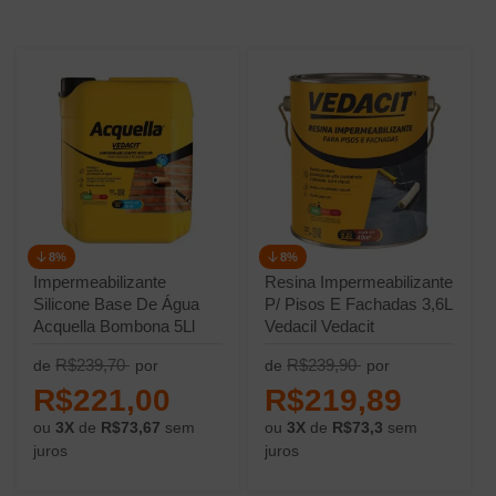
8%
8%
Impermeabilizante
Resina Impermeabilizante
Silicone Base De Água
P/ Pisos E Fachadas 3,6L
Acquella Bombona 5Ll
Vedacil Vedacit
Vedacit
R$239,70
R$239,90
de
por
de
por
R$221,00
R$219,89
ou
3X
de
R$73,67
sem
ou
3X
de
R$73,3
sem
juros
juros