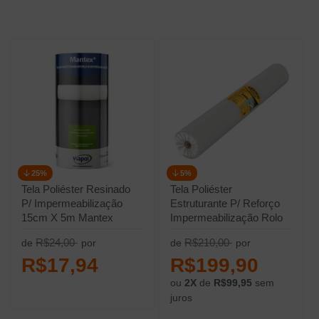
25%
5%
Tela Poliéster Resinado
Tela Poliéster
P/ Impermeabilização
Estruturante P/ Reforço
15cm X 5m Mantex
Impermeabilização Rolo
Viapol
50m X 49cm Vedatex
R$24,00
R$210,00
de
por
de
por
Vedacit
R$17,94
R$199,90
ou
2X
de
R$99,95
sem
juros