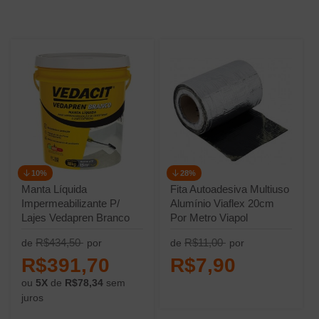
10%
28%
Manta Líquida
Fita Autoadesiva Multiuso
Impermeabilizante P/
Alumínio Viaflex 20cm
Lajes Vedapren Branco
Por Metro Viapol
18kg Vedacit
R$434,50
R$11,00
de
por
de
por
R$391,70
R$7,90
ou
5X
de
R$78,34
sem
juros