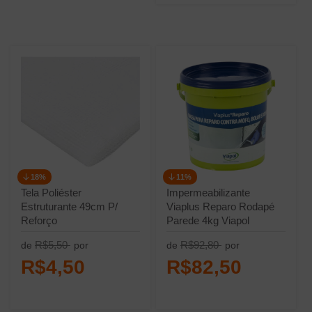
18%
11%
Tela Poliéster
Impermeabilizante
Estruturante 49cm P/
Viaplus Reparo Rodapé
Reforço
Parede 4kg Viapol
Impermeabilização Por
R$5,50
R$92,80
de
por
de
por
Metro Vedatex Vedacit
R$4,50
R$82,50