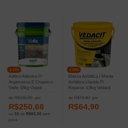
13%
13%
Aditivo Adesivo P/
Massa Asfáltica / Manta
Argamassa E Chapisco
Asfáltica Líquida P/
Viafix 18kg Viapol
Reparos 3,9kg Vedacit
R$286,50
R$74,90
de
por
de
por
R$250,66
R$64,90
ou
3X
de
R$83,56
sem
juros