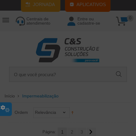
JORNADA
APLICATIVOS
0
Centrais de
Entre ou
atendimento
cadastre-se
Início
Impermeabilização
Ordem
Relevância
Página:
1
2
3