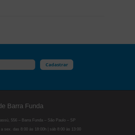
Cadastrar
de Barra Funda
assú, 556 – Barra Funda – São Paulo – SP
a sex. das 8:00 às 18:00h | sáb 8:00 às 13:00