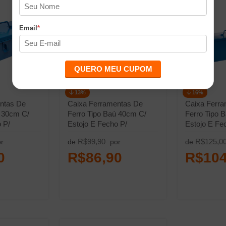
Email
*
QUERO MEU CUPOM
13%
16%
ntas De
Caixa Ferramentas De
Caixa Ferr
ú 30cm C/
Ferro Tipo Baú 40cm C/
Ferro Tipo 
 P/
Estojo E Fecho P/
Estojo E Fe
Cadeado
Cadeado
R$99,90
R$125,0
r
de
por
de
0
R$86,90
R$104