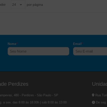
xibir
24
por página
Nome
*
Email
*
,
ade Perdizes
Unida
mpevas, 480 - Perdizes - São Paulo - SP
Rua Turi
. a sex. das 8:00 às 18:00h | sáb 8:00 às 13:00
De seg. 