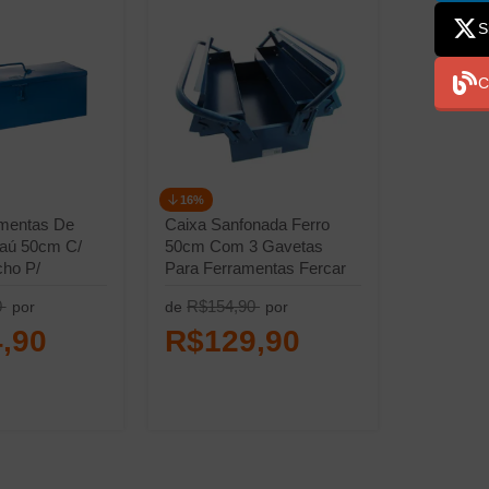
S
C
16%
amentas De
Caixa Sanfonada Ferro
Baú 50cm C/
50cm Com 3 Gavetas
cho P/
Para Ferramentas Fercar
0
R$154,90
por
de
por
,90
R$129,90