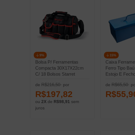
9%
15%
Bolsa P/ Ferramentas
Caixa Ferrame
Compacta 30X17X22cm
Ferro Tipo Ba
C/ 18 Bolsos Starret
Estojo E Fecho
Cadeado
R$216,50
R$65,50
de
por
de
po
R$197,82
R$55,9
ou
2X
de
R$98,91
sem
juros