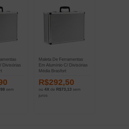
ramentas
Maleta De Ferramentas
 Divisórias
Em Alumínio C/ Divisórias
t
Média Brasfort
90
R$292,50
,98
sem
ou
4X
de
R$73,13
sem
juros