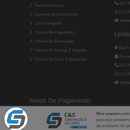
(11) 
Nossos Serviços
(11) 9
Conheça Nossa Estrutura
Venda
Casa Inteligente
Formas De Pagamento
Unid
Política De Privacidade
Rua Fa
Política De Entrega E Retirada
De seg
Política De Troca E Devolução
(11) 
(11) 9
Venda
Meios De Pagamento
Nós usamos coo
para que possamo
de produtos. Ao p