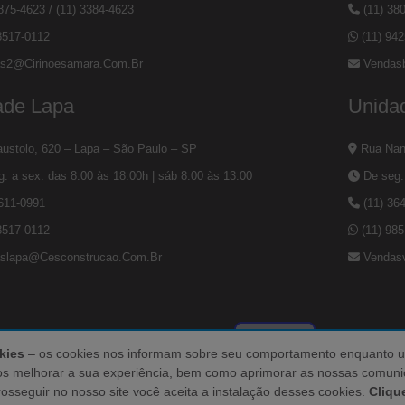
3875-4623
/
(11) 3384-4623
(11) 38
8517-0112
(11) 94
s2@cirinoesamara.com.br
Vendas
ade Lapa
Unidad
ustolo, 620 – Lapa – São Paulo – SP
Rua Nanu
. a sex. das 8:00 às 18:00h | sáb 8:00 às 13:00
De seg. 
2611-0991
(11) 36
8517-0112
(11) 98
slapa@cesconstrucao.com.br
Vendas
kies
– os cookies nos informam sobre seu comportamento enquanto util
s melhorar a sua experiência, bem como aprimorar as nossas comunic
rosseguir no nosso site você aceita a instalação desses cookies.
Cliqu