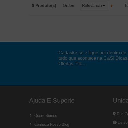
8 Produto(s)
Ordem
Relevância
E
Cadastre-se e fique por dentro de
tudo que acontece na C&S! Dicas
Ofertas, Etc...
Ajuda E Suporte
Unid
Rua Ca
Quem Somos
De seg
Conheça Nosso Blog