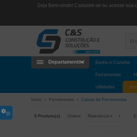
Seja Bem-vindo!
Cadastre-se ou acesse sua 
Departamentos
Banho e Cozinha
Ferramentas
H
Utilidades
Jor
Início
Ferramentas
Caixas de Ferramentas
8 Produto(s)
Ordem
Relevância
E