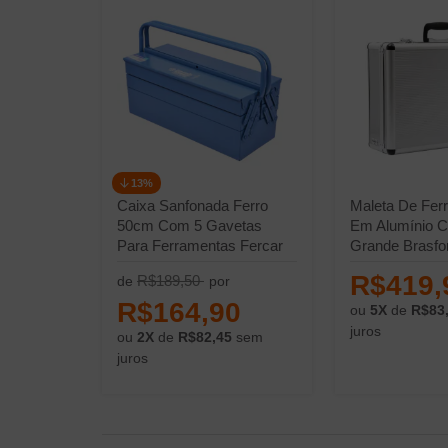
13%
Caixa Sanfonada Ferro
Maleta De Fer
50cm Com 5 Gavetas
Em Alumínio C/
Para Ferramentas Fercar
Grande Brasfor
R$419,
R$189,50
de
por
R$164,90
ou
5X
de
R$83
juros
ou
2X
de
R$82,45
sem
juros