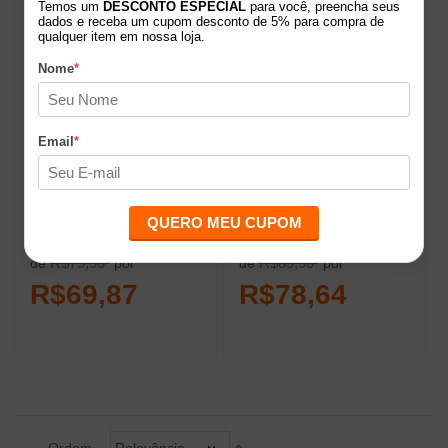
Temos um
DESCONTO ESPECIAL
para você, preencha seus
dados e receba um cupom desconto de 5% para compra de
qualquer item em nossa loja.
Nome
*
Email
*
13%
13%
Textura Acrílica Premium
Textura Acrílica Premium
Grafiato Riscada Malha
Lisa Branca Interna
QUERO MEU CUPOM
10 Branca 25kg Martins
Externa 25kg Martins
R$79,90
R$89,90
de
por
de
por
R$69,87
R$78,64
Ordem
Relevância