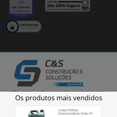
Cirino & Samara Comércio de Materiais Para Construção LTDA - 03.340.442/0001-75
© 2020 | Todos os direitos reservados
Nós usamos cookies
– os cookies nos informam sobre
seu comportamento enquanto utiliza nosso site, para
que possamos melhorar a sua experiência, bem como
aprimorar as nossas comunicações e a oferta de
produtos. Ao prosseguir no nosso site você aceita a