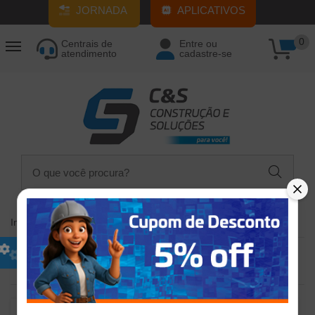
JORNADA
APLICATIVOS
0
Centrais de
Entre ou
atendimento
cadastre-se
Início
Tintas e Acessórios
Texturas, Efeitos
Ordem
Relevância