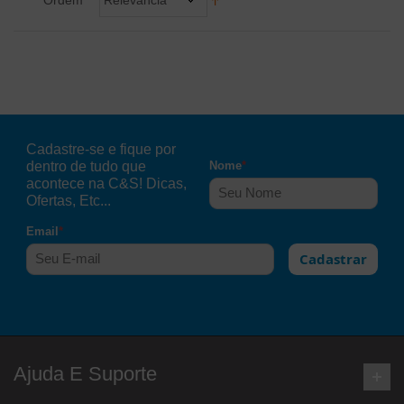
Cadastre-se e fique por
dentro de tudo que
Nome
*
acontece na C&S! Dicas,
Ofertas, Etc...
Email
*
Cadastrar
Ajuda E Suporte