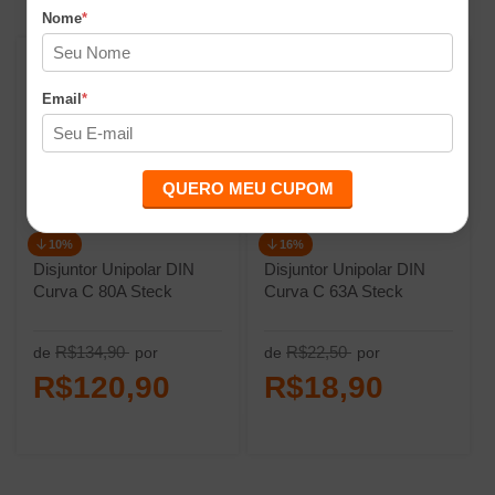
Nome
*
Email
*
QUERO MEU CUPOM
10%
16%
Disjuntor Unipolar DIN
Disjuntor Unipolar DIN
Curva C 80A Steck
Curva C 63A Steck
R$134,90
R$22,50
de
por
de
por
R$120,90
R$18,90