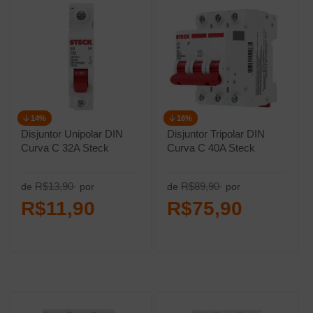
14%
16%
Disjuntor Unipolar DIN
Disjuntor Tripolar DIN
Curva C 32A Steck
Curva C 40A Steck
R$13,90
R$89,90
de
por
de
por
R$11,90
R$75,90