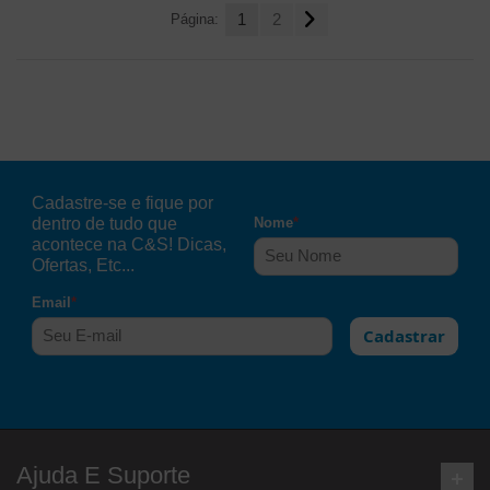
Página:
1
2
Cadastre-se e fique por
dentro de tudo que
Nome
*
acontece na C&S! Dicas,
Ofertas, Etc...
Email
*
Cadastrar
Ajuda E Suporte