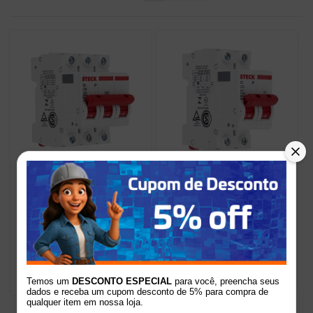
20%
12%
Disjuntor Tripolar DIN
Disjuntor Bipolar DIN
Curva C 20A Steck
Curva C 25A Steck
R$91,07
R$53,50
de
por
de
por
R$72,83
R$46,90
Temos um
DESCONTO ESPECIAL
para você, preencha seus
dados e receba um cupom desconto de 5% para compra de
qualquer item em nossa loja.