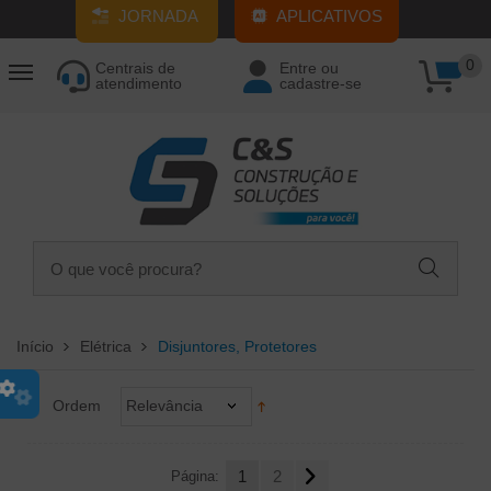
JORNADA
APLICATIVOS
0
Centrais de
Entre ou
atendimento
cadastre-se
Início
Elétrica
Disjuntores, Protetores
Ordem
Relevância
Página:
1
2