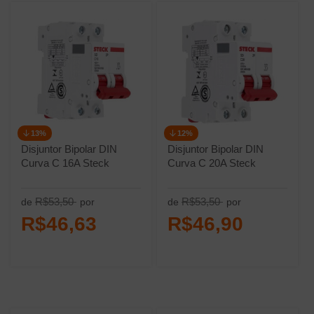
13%
12%
Disjuntor Bipolar DIN
Disjuntor Bipolar DIN
Curva C 16A Steck
Curva C 20A Steck
R$53,50
R$53,50
de
por
de
por
R$46,63
R$46,90