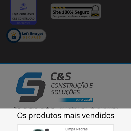
Cirino & Samara Comércio de Materiais Para Construção LTDA - 03.340.442/0001-75
© 2020 | Todos os direitos reservados
Nós usamos cookies
– os cookies nos informam sobre
seu comportamento enquanto utiliza nosso site, para
que possamos melhorar a sua experiência, bem como
aprimorar as nossas comunicações e a oferta de